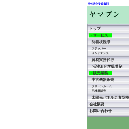
活性炭化学吸着剤
トップ
・サービス・
防着板洗浄
ステッパー
メンテナンス
貿易実務代行
活性炭化学吸着剤
・販売業務・
中古機器販売
クリーンルーム
用機器販売
太陽光パネル走査型検
会社概要
お問い合わせ