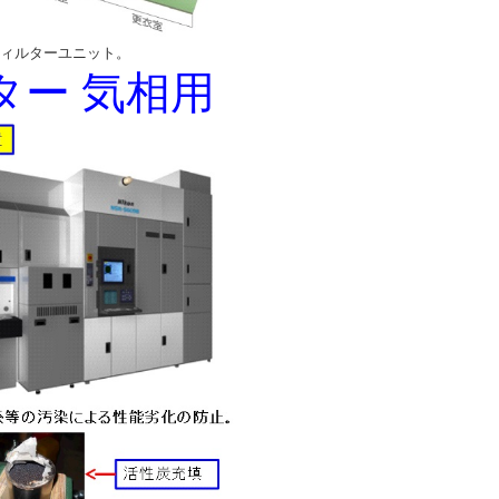
フィルターユニット。
ター 気相用